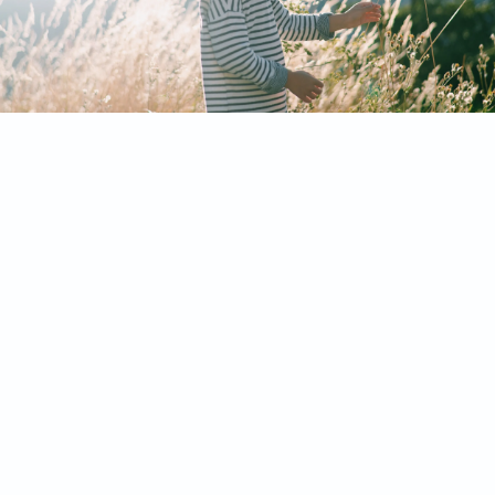
Aussenanlagen
Planung & Gestaltung
Day of Care
Umweltbildung
Aktuelle Seminartermine und Vorträge
Archiv
Downloads